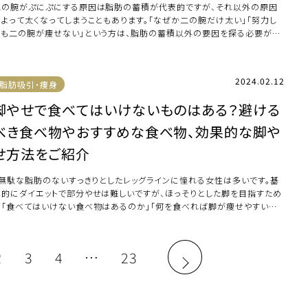
二の腕がぷにぷにする原因は脂肪の蓄積が代表的ですが、それ以外の原因
によって太くなってしまうこともあります。「なぜか二の腕だけ太い」「努力し
ても二の腕が痩せない」という方は、脂肪の蓄積以外の要因を探る必要があ
かもしれませ […]
2024.02.12
脂肪吸引・痩身
脚やせで食べてはいけないものはある？避ける
べき食べ物やおすすめな食べ物、効果的な脚や
せ方法をご紹介
無駄な脂肪のないすっきりとしたレッグラインに憧れる女性は多いです。基
本的にダイエットで部分やせは難しいですが、ほっそりとした脚を目指すため
に「食べてはいけない食べ物はあるのか」「何を食べれば脚が痩せやすいの
…]
2
3
4
…
23