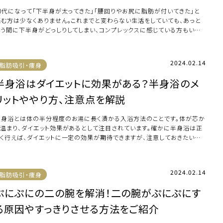
40代になって「下半身が太ってきた」「腰回りやお尻に脂肪が付いてきた」と
悩む方は少なくありません。これまでと変わらない生活をしていても、あっと
いう間に下半身がどっしりしてしまい、コンプレックスに感じている方もいる
ずです […]
2024.02.14
脂肪吸引・痩身
半身浴はダイエットに効果がある？半身浴のメ
リットややり方、注意点を解説
半身浴とは体の半分程度のお湯に長く漬かる入浴方法のことです。体が芯か
ら温まり、ダイエット効果があるとして注目されています。確かに半身浴は正
しく行えば、ダイエットに一定の効果が期待できますが、注意しておきたい点
あります。 […]
2024.02.14
脂肪吸引・痩身
ぷにぷにの二の腕を解消！二の腕がぷにぷにす
る原因やすっきりさせる方法をご紹介