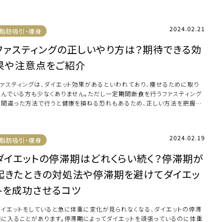
まったとい […]
2024.02.21
脂肪吸引・痩身
ファスティングの正しいやり方は？期待できる効
果や注意点をご紹介
ファスティングは、ダイエット効果があるといわれており、痩せるために取り
組んでいる方も少なくありません。ただし一定期間断食を行うファスティング
は間違った方法で行うと健康を損ねる恐れもあるため、正しい方法を把握し
おくことが […]
2024.02.19
脂肪吸引・痩身
ダイエットの停滞期はどれくらい続く？停滞期が
起きたときの対処法や停滞期を避けてダイエッ
トを成功させるコツ
ダイエットをしていると急に体重に変化が見られなくなる、ダイエットの停滞
期に入ることがあります。停滞期によってダイエットを頑張っているのに体重