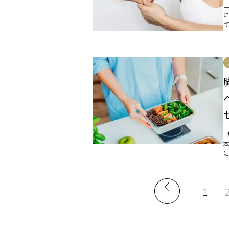
る
[
1