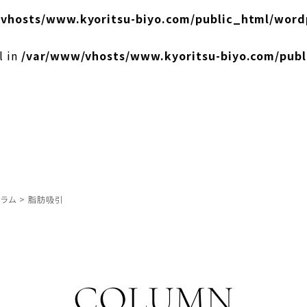
vhosts/www.kyoritsu-biyo.com/public_html/word
l in
/var/www/vhosts/www.kyoritsu-biyo.com/pub
ラム
>
脂肪吸引
COLUMN