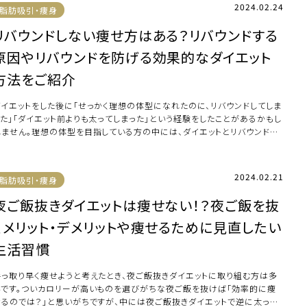
2024.02.24
脂肪吸引・痩身
リバウンドしない痩せ方はある？リバウンドする
原因やリバウンドを防げる効果的なダイエット
方法をご紹介
ダイエットをした後に「せっかく理想の体型になれたのに、リバウンドしてしま
った」「ダイエット前よりも太ってしまった」という経験をしたことがあるかもし
れません。理想の体型を目指している方の中には、ダイエットとリバウンドを
度 […]
2024.02.21
脂肪吸引・痩身
夜ご飯抜きダイエットは痩せない！？夜ご飯を抜
くメリット・デメリットや痩せるために見直したい
生活習慣
手っ取り早く痩せようと考えたとき、夜ご飯抜きダイエットに取り組む方は多
いです。ついカロリーが高いものを選びがちな夜ご飯を抜けば「効率的に痩
せるのでは？」と思いがちですが、中には夜ご飯抜きダイエットで逆に太って