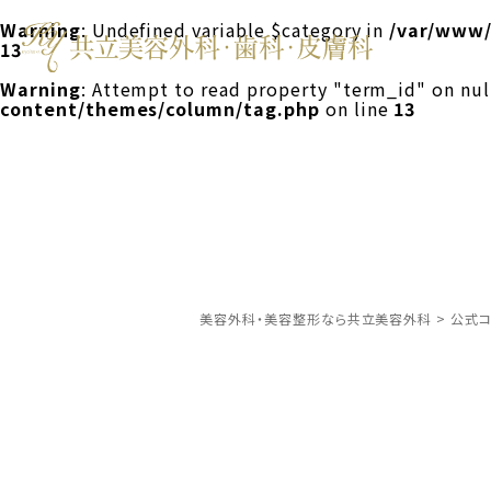
Warning
: Undefined variable $category in
/var/www/
13
Warning
: Attempt to read property "term_id" on nul
content/themes/column/tag.php
on line
13
美容外科・美容整形なら共立美容外科
>
公式コ