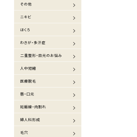
その他
ニキビ
ほくろ
わきが・多汗症
二重整形・目元のお悩み
人中短縮
医療脱毛
唇・口元
妊娠線・肉割れ
婦人科形成
毛穴