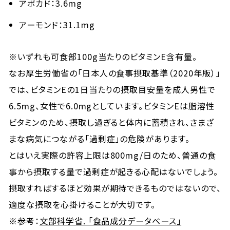
アボカド：3.6mg
アーモンド：31.1mg
※いずれも可食部100g当たりのビタミンE含有量。
なお厚生労働省の「日本人の食事摂取基準（2020年版）」
では、ビタミンEの1日当たりの摂取目安量を成人男性で
6.5mg、女性で6.0mgとしています。ビタミンEは脂溶性
ビタミンのため、摂取し過ぎると体内に蓄積され、さまざ
まな病気につながる「過剰症」の危険があります。
とはいえ実際の許容上限は800mg/日のため、普通の食
事から摂取する量で過剰症が起きる心配はないでしょう。
摂取すればするほど効果が期待できるものではないので、
適度な摂取を心掛けることが大切です。
※参考：
文部科学省. 「食品成分データベース」