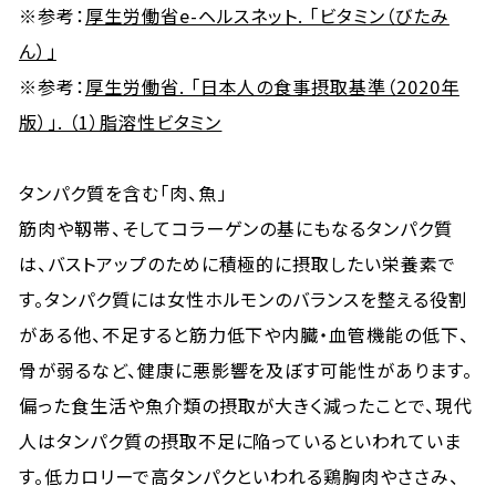
※参考：
厚生労働省e-ヘルスネット. 「ビタミン（びたみ
ん）」
※参考：
厚生労働省. 「日本人の食事摂取基準（2020年
版）」. （1）脂溶性ビタミン
タンパク質を含む「肉、魚」
筋肉や靱帯、そしてコラーゲンの基にもなるタンパク質
は、バストアップのために積極的に摂取したい栄養素で
す。タンパク質には女性ホルモンのバランスを整える役割
がある他、不足すると筋力低下や内臓・血管機能の低下、
骨が弱るなど、健康に悪影響を及ぼす可能性があります。
偏った食生活や魚介類の摂取が大きく減ったことで、現代
人はタンパク質の摂取不足に陥っているといわれていま
す。低カロリーで高タンパクといわれる鶏胸肉やささみ、