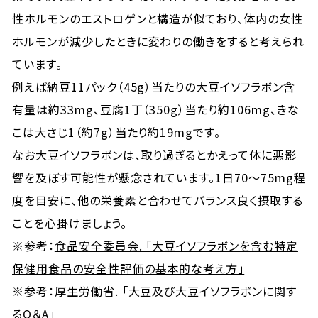
性ホルモンのエストロゲンと構造が似ており、体内の女性
ホルモンが減少したときに変わりの働きをすると考えられ
ています。
例えば納豆11パック（45g）当たりの大豆イソフラボン含
有量は約33mg、豆腐1丁（350g）当たり約106mg、きな
こは大さじ1（約7g）当たり約19mgです。
なお大豆イソフラボンは、取り過ぎるとかえって体に悪影
響を及ぼす可能性が懸念されています。1日70～75mg程
度を目安に、他の栄養素と合わせてバランス良く摂取する
ことを心掛けましょう。
※参考：
食品安全委員会. 「大豆イソフラボンを含む特定
保健用食品の安全性評価の基本的な考え方」
※参考：
厚生労働省. 「大豆及び大豆イソフラボンに関す
るQ＆A」