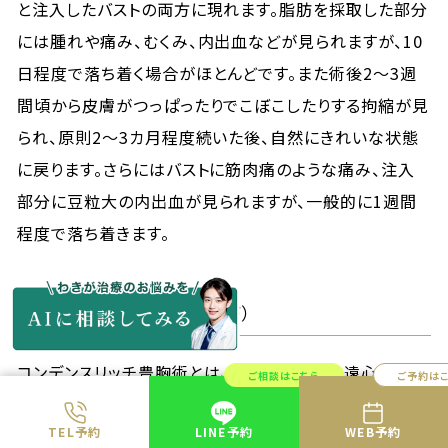
と注入したバストの両方に現れます。脂肪を採取した部分
には腫れや痛み、むくみ、内出血などが見られますが、10
日程度で落ち着く場合がほとんどです。また術後2～3週
間頃から皮膚がつっぱったりでこぼこしたりする拘縮が見
られ、原則2～3カ月程度続いた後、自然にきれいな状態
に戻ります。さらにはバストに筋肉痛のような痛み、注入
部分に豆粒大の内出血が見られますが、一般的に1週間
程度で落ち着きます。
コンデンスリッチ豊胸術（CRF）
コンデンスリッチ豊胸術とは、採取した脂肪を遠心分離機
ご相談はこちら
ご予約は
にかけ、死活細胞や老化細胞を取り除いた良質な脂肪の
TEL予約
LINE予約
WEB予約
みを抽出して胸に再注入する豊胸術です。脂肪注入豊胸