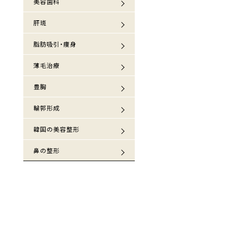
美容歯科
肝斑
脂肪吸引・痩身
薄毛治療
豊胸
輪郭形成
韓国の美容整形
鼻の整形