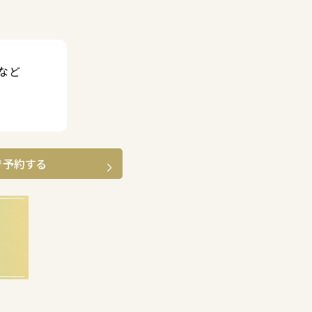
など
で予約する