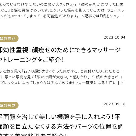
「太っているわけではないのに顔が大きく見える」「顔の輪郭がぼやけた印象
になる」と悩む男性は多いです。こういった悩みを抱えている方は、フェイスラ
インがもたついてしまっている可能性があります。 本記事では「顔をシュッと
せた […]
2023.10.04
輪郭形成
即効性重視！顔痩せのためにできるマッサージ
やトレーニングをご紹介！
ふと鏡を見て「昔より顔が大きくなった気がする」と気付いたり、友だちと一
緒に写った写真を見て「私だけ顔が大きい」と感じたりして、顔の大きさがコ
ンプレックスになってしまう方は少なくありません。一度気になると目に […]
2023.09.18
輪郭形成
平面顔を治して美しい横顔を手に入れよう！平
面顔を目立たなくする方法やパーツの位置を調
整する美容整形をご紹介！