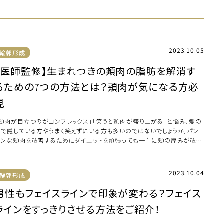
2023.10.05
輪郭形成
【医師監修】生まれつきの頬肉の脂肪を解消す
るための7つの方法とは？頬肉が気になる方必
見
「頬肉が目立つのがコンプレックス」「笑うと頬肉が盛り上がる」と悩み、髪の
毛で隠している方やうまく笑えずにいる方も多いのではないでしょうか。パン
パンな頬肉を改善するためにダイエットを頑張っても一向に頬の厚みが改善
ない場合 […]
2023.10.04
輪郭形成
男性もフェイスラインで印象が変わる？フェイス
ラインをすっきりさせる方法をご紹介！