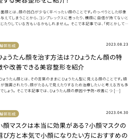
平面顔とは、顔の凹凸が少なく平べったい顔のことです。のっぺりとした印象
を与えてしまうことから、コンプレックスに思ったり、横顔に自信が持てないと
感じたりしている方もいるかもしれません。 そこで本記事では、「何とかして
面顔 […]
2023.08.23
輪郭形成
ひょうたん顔を治す方法は？ひょうたん顔の特
徴や改善できる美容整形を紹介
ひょうたん顔とは、その言葉のままにひょうたん型に見える顔のことです。頬
骨が強調されたり、顔がたるんで見えたりするため治療したいと考える方も多
でしょう。 そこで本記事では、ひょうたん顔の原因や予防・改善につ […]
2023.04.30
輪郭形成
小顔マスクは本当に効果がある？小顔マスクの
選び方と本気で小顔になりたい方におすすめの