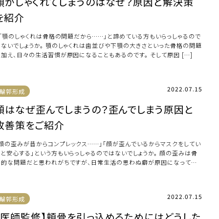
顎がしゃくれてしまうのはなぜ？原因と解決策
を紹介
「顎のしゃくれは骨格の問題だから……」と諦めている方もいらっしゃるので
はないでしょうか。 顎のしゃくれは歯並びや下顎の大きさといった骨格の問題
に加え、日々の生活習慣が原因になることもあるのです。 そして原因 […]
2022.07.15
輪郭形成
顔はなぜ歪んでしまうの？歪んでしまう原因と
改善策をご紹介
「顔の歪みが昔からコンプレックス……」「顔が歪んでいるからマスクをしてい
ると安心する」という方もいらっしゃるのではないでしょうか。 顔の歪みは骨
格的な問題だと思われがちですが、日常生活の思わぬ癖が原因になってい
ことも。 […]
2022.07.15
輪郭形成
【医師監修】頬骨を引っ込めるためにはどうした