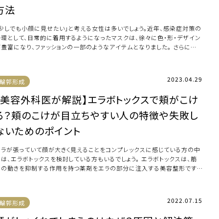
方法
「少しでも小顔に見せたい」と考える女性は多いでしょう。近年、感染症対策の
一環として、日常的に着用するようになったマスクは、徐々に色・形・デザイン
が豊富になり、ファッションの一部のようなアイテムとなりました。 さらには、
 […]
2023.04.29
輪郭形成
【美容外科医が解説】エラボトックスで頬がこけ
る？頬のこけが目立ちやすい人の特徴や失敗し
ないためのポイント
エラが張っていて顔が大きく見えることをコンプレックスに感じている方の中
には、エラボトックスを検討している方もいるでしょう。 エラボトックスは、筋
肉の動きを抑制する作用を持つ薬剤をエラの部分に注入する美容整形です。
射器で […]
2022.07.15
輪郭形成