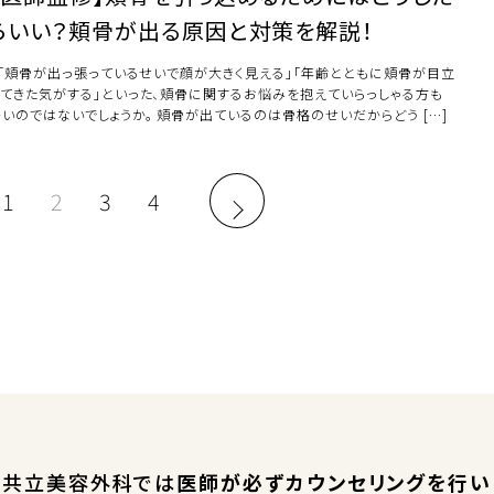
らいい？頬骨が出る原因と対策を解説！
「頬骨が出っ張っているせいで顔が大きく見える」「年齢とともに頬骨が目立
ってきた気がする」といった、頬骨に関するお悩みを抱えていらっしゃる方も
多いのではないでしょうか。 頬骨が出ているのは骨格のせいだからどう […]
1
2
3
4
共立美容外科では
医師が必ずカウンセリングを行い