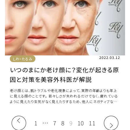
2022.03.12
しわ・たるみ
いつのまにか老け顔に？変化が起きる原
因と対策を美容外科医が解説
老け顔とは、肌トラブルや老化現象によって、実際の年齢よりも年上
に見える顔のことです。 若々しさが失われるだけでなく、疲れている
ように見えたり生気がなく見えたりするため、他人にネガティブな印
象を与えてしまいます。 気付かな […]
1
…
7
8
9
10
11