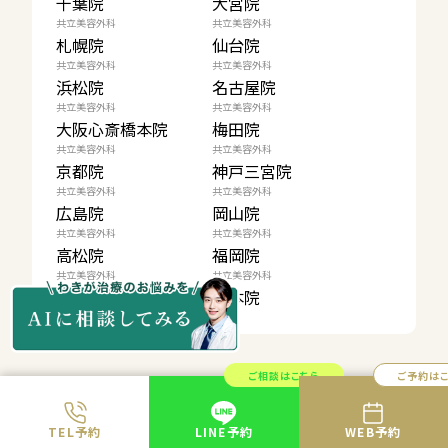
千葉院
大宮院
共立美容外科
共立美容外科
札幌院
仙台院
共立美容外科
共立美容外科
浜松院
名古屋院
共立美容外科
共立美容外科
大阪心斎橋本院
梅田院
共立美容外科
共立美容外科
京都院
神戸三宮院
共立美容外科
共立美容外科
広島院
岡山院
共立美容外科
共立美容外科
高松院
福岡院
共立美容外科
共立美容外科
大分院
熊本院
ご相談はこちら
ご予約は
料金表
ドクター紹介
共立美容外科に
おすすめ施術
TEL予約
LINE予約
WEB予約
ついて