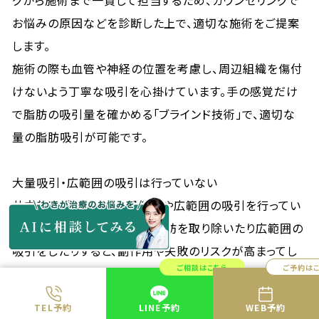
グから施術まで一貫して担当するため、カウンセリングで
お悩みの原因などを診断した上で、適切な施術をご提案
します。
施術の際も血管や神経の位置を考慮し、周辺組織を傷付
けないよう丁寧な吸引を心掛けています。手の感覚だけ
で脂肪の吸引量を確かめる「ブラインド技術」で、適切な
量の脂肪吸引が可能です。
大量吸引・広範囲の吸引は行っていない
共立美容外科では、大量吸引や広範囲の吸引を行ってい
ません。1回の施術で大量に脂肪を取り除いたり広範囲の
吸引をしたりすると、副作用や失敗のリスクが高まってし
ご相談はこちら
ご予約は
まいます。そのため施術を受ける方が広範囲の吸引を希
望する場合は、施術を複数回に分け、リスクを軽減した施
TEL予約
LINE予約
WEB予約