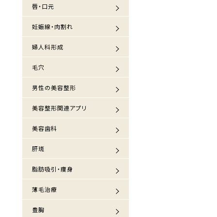
唇・口元
妊娠線・肉割れ
婦人科形成
毛穴
男性の美容整形
美容整形関連アプリ
美容歯科
肝斑
脂肪吸引・痩身
薄毛治療
豊胸