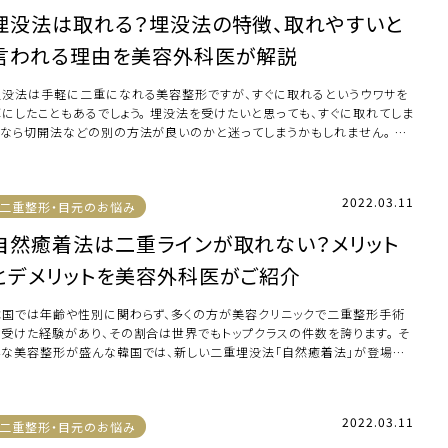
埋没法は取れる？埋没法の特徴、取れやすいと
言われる理由を美容外科医が解説
埋没法は手軽に二重になれる美容整形ですが、すぐに取れるというウワサを
耳にしたこともあるでしょう。 埋没法を受けたいと思っても、すぐに取れてしま
うなら切開法などの別の方法が良いのかと迷ってしまうかもしれません。 し
し「埋 […]
2022.03.11
二重整形・目元のお悩み
自然癒着法は二重ラインが取れない？メリット
とデメリットを美容外科医がご紹介
韓国では年齢や性別に関わらず、多くの方が美容クリニックで二重整形手術
を受けた経験があり、その割合は世界でもトップクラスの件数を誇ります。 そ
んな美容整形が盛んな韓国では、新しい二重埋没法「自然癒着法」が登場し、
来の埋没 […]
2022.03.11
二重整形・目元のお悩み