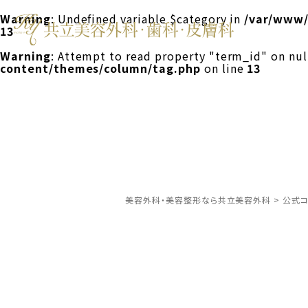
Warning
: Undefined variable $category in
/var/www/
13
Warning
: Attempt to read property "term_id" on nul
content/themes/column/tag.php
on line
13
美容外科・美容整形なら共立美容外科
>
公式コ