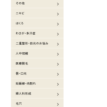
その他
ニキビ
ほくろ
わきが・多汗症
二重整形・目元のお悩み
人中短縮
医療脱毛
唇・口元
妊娠線・肉割れ
婦人科形成
毛穴