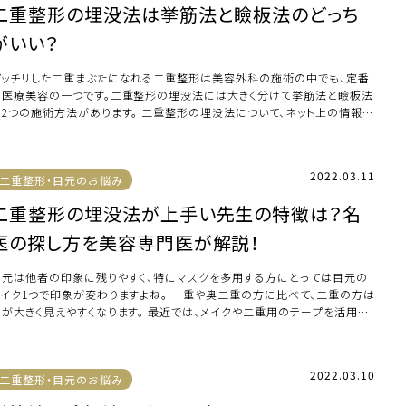
二重整形の埋没法は挙筋法と瞼板法のどっち
がいい？
パッチリした二重まぶたになれる二重整形は美容外科の施術の中でも、定番
の医療美容の一つです。二重整形の埋没法には大きく分けて挙筋法と瞼板法
の2つの施術方法があります。 二重整形の埋没法について、ネット上の情報を
てみると、 […]
2022.03.11
二重整形・目元のお悩み
二重整形の埋没法が上手い先生の特徴は？名
医の探し方を美容専門医が解説！
目元は他者の印象に残りやすく、特にマスクを多用する方にとっては目元の
メイク1つで印象が変わりますよね。 一重や奥二重の方に比べて、二重の方は
目が大きく見えやすくなります。 最近では、メイクや二重用のテープを活用し
自身で […]
2022.03.10
二重整形・目元のお悩み