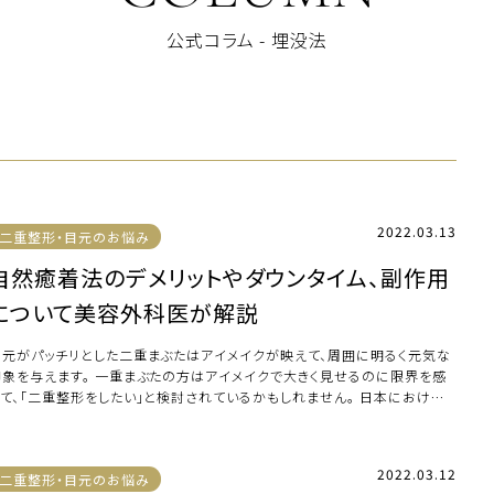
公式コラム - 埋没法
2022.03.13
二重整形・目元のお悩み
自然癒着法のデメリットやダウンタイム、副作用
について美容外科医が解説
目元がパッチリとした二重まぶたはアイメイクが映えて、周囲に明るく元気な
印象を与えます。 一重まぶたの方はアイメイクで大きく見せるのに限界を感
じて、「二重整形をしたい」と検討されているかもしれません。 日本における
重整形 […]
2022.03.12
二重整形・目元のお悩み