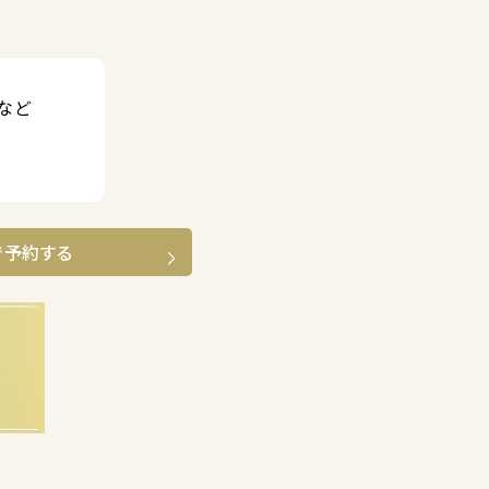
など
で予約する