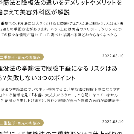
挙筋法と瞼板法の違いをデメリットやメリットを
踏まえて美容外科医が解説
二重整形の埋没法には大きく分けると挙筋（きょきん）法と瞼板（けんばん）法
の2通りの手術方法があります。 ネット上には両者のメリット・デメリットにつ
いての様々な情報が溢れていて、調べれば調べるほどわからなくなった方も
いか […]
2022.03.10
二重整形・目元のお悩み
埋没法の挙筋法で眼瞼下垂になるリスクはあ
る？失敗しない３つのポイント
埋没法の挙筋法についてネット検索すると、「挙筋法は眼瞼下垂になりやす
い」という情報を見て「本当に大丈夫だろうか…」と心配になっていません
か？ 結論から申し上げますと、技術と経験が伴った熟練の医師が挙筋法を行
た場合、施術 […]
2022.03.10
二重整形・目元のお悩み
癒着による挙筋法の二重整形とは？仕上がりの