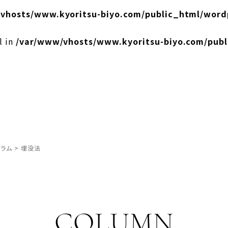
vhosts/www.kyoritsu-biyo.com/public_html/word
l in
/var/www/vhosts/www.kyoritsu-biyo.com/pub
ラム
>
埋没法
COLUMN