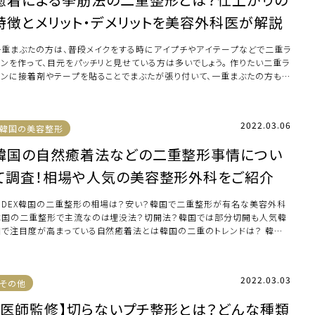
特徴とメリット・デメリットを美容外科医が解説
一重まぶたの方は、普段メイクをする時にアイプチやアイテープなどで二重ラ
インを作って、目元をパッチリと見せている方は多いでしょう。 作りたい二重ラ
インに接着剤やテープを貼ることでまぶたが張り付いて、一重まぶたの方もパ
チリ […]
2022.03.06
韓国の美容整形
韓国の自然癒着法などの二重整形事情につい
て調査！相場や人気の美容整形外科をご紹介
INDEX韓国の二重整形の相場は？安い？韓国で二重整形が有名な美容外科
韓国の二重整形で主流なのは埋没法？切開法？韓国では部分切開も人気韓
国で注目度が高まっている自然癒着法とは韓国の二重のトレンドは？ 韓国
二重整形の相場 […]
2022.03.03
その他
【医師監修】切らないプチ整形とは？どんな種類