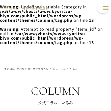
Warning
: Undefined variable $category in
/var/www/vhosts/www.kyoritsu-
biyo.com/public_html/wordpress/wp-
content/themes/column/tag.php
on line
13
Warning
: Attempt to read property "term_id" on
null in
/var/www/vhosts/www.kyoritsu-
biyo.com/public_html/wordpress/wp-
content/themes/column/tag.php
on line
13
美容外科・美容整形なら共立美容外科
>
公式コラム
>
たるみ
COLUMN
公式コラム - たるみ