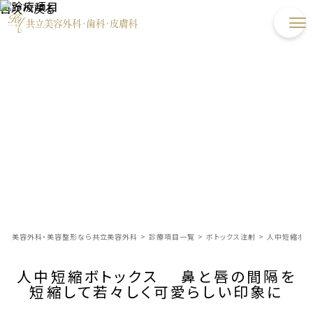
目次へ戻る
美容外科・美容整形なら共立美容外科
>
診療項目一覧
>
ボトックス注射
>
人中短縮ボト
人中短縮ボトックス 鼻と唇の間隔を
短縮して若々しく可愛らしい印象に