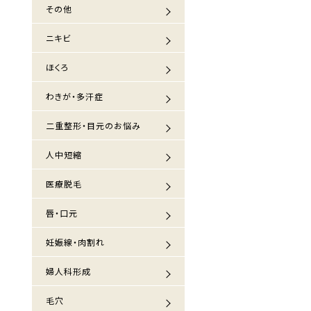
その他
ニキビ
ほくろ
わきが・多汗症
二重整形・目元のお悩み
人中短縮
医療脱毛
唇・口元
妊娠線・肉割れ
婦人科形成
毛穴