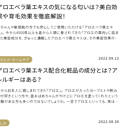
アロエベラ葉エキスの気になる匂いは？美白効
果や育毛効果を徹底解説！
赤ちゃんや敏感肌の方でも安心してご使用いただける「アロエベラ葉エキ
ス」。 今から4000年以上も昔から人類に愛されてきた「アロエの葉肉」に詰ま
った美容成分を、ぎゅっと濃縮したアロエベラ葉エキスは、その美容効果の大
さから […]
2022.09.12
コスメ・ホームケア
アロエベラ葉エキス配合化粧品の成分とは？ア
レルギーはある？
昔から日本人に親しまれてきた「アロエ」。 アロエが入ったヨーグルトや飲み
物が好きという方や、昔おばあちゃんがやけどにアロエを塗ってくれたという
経験がある方も多いのではないでしょうか。 一言でアロエといっても、実は
00以 […]
2022.08.30
しみ