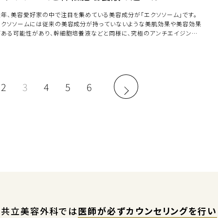
近年、美容愛好家の中で注目を集めている美容成分が「エクソソーム」です。
エクソソームには従来の美容成分が持っていないような美肌効果や美容効果
がある可能性があり、幹細胞培養液などと同様に、究極のアンチエイジング
分の一つと […]
2
3
4
5
6
共立美容外科では
医師が必ずカウンセリングを行い