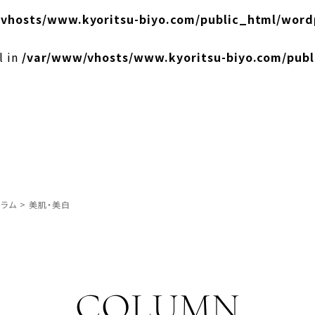
vhosts/www.kyoritsu-biyo.com/public_html/word
l in
/var/www/vhosts/www.kyoritsu-biyo.com/pub
ラム
>
美肌・美白
COLUMN