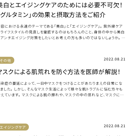
美白とエイジングケアのためには必要不可欠！
「グルタミン」の効果と摂取方法をご紹介
美容における永遠のテーマである「美白」と「エイジングケア」。 紫外線ケア
やライフスタイルの見直しを徹底するのはもちろんのこと、身体の中から美白
とアンチエイジング対策をしたいとお考えの方も多いのではないしょうか。 美
とア […]
2022.08.21
その他
マスクによる肌荒れを防ぐ方法を医師が解説！
感染症の蔓延によって、一日中マスクをつけることがあたりまえの日常にな
りました。 しかし、そんなマスク生活によって様々な肌トラブルに悩む方々も
増えています。 マスクによる肌の擦れや、マスクの中の蒸れなど、マスクによ
肌トラ […]
2022.08.21
エイジングケア