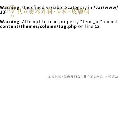
Warning
: Undefined variable $category in
/var/www/
13
Warning
: Attempt to read property "term_id" on nul
content/themes/column/tag.php
on line
13
美容外科・美容整形なら共立美容外科
>
公式コ