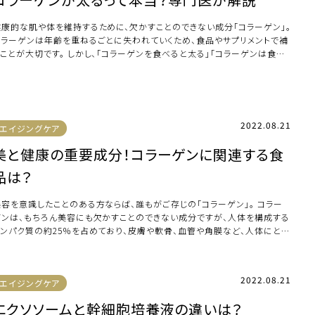
健康的な肌や体を維持するために、欠かすことのできない成分「コラーゲン」。
コラーゲンは年齢を重ねるごとに失われていくため、食品やサプリメントで補
うことが大切です。 しかし、「コラーゲンを食べると太る」「コラーゲンは食べ
 […]
2022.08.21
エイジングケア
美と健康の重要成分！コラーゲンに関連する食
品は？
美容を意識したことのある方ならば、誰もがご存じの「コラーゲン」。 コラー
ゲンは、もちろん美容にも欠かすことのできない成分ですが、人体を構成する
タンパク質の約25％を占めており、皮膚や軟骨、血管や角膜など、人体にとっ
必要 […]
2022.08.21
エイジングケア
エクソソームと幹細胞培養液の違いは？