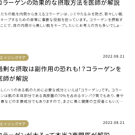
コラーゲンの効果的な摂取方法を医師が解説
私たちの肌を内側から支えるコラーゲンは、シミやたるみを防ぎ、若々しい肌
をキープするための非常に重要な役割を担っています。 コラーゲンを摂取す
ることで、体の内側から美しい肌をキープしたいとお考えの方も多いでしょう。
かし、 […]
2022.08.21
エイジングケア
過剰な摂取は副作用の恐れも！？コラーゲンを
医師が解説
美しくハリのある肌のために必要な成分といえば「コラーゲン」です。 コラー
ゲンは肌の本体部分である真皮層の70％を占めるタンパク質でもあり、骨や
軟骨などの主要成分でもありますので、まさに美と健康の立役者ともいえる
在です。 […]
2022.08.21
エイジングケア
コラーゲンが太るって本当？専門医が解説