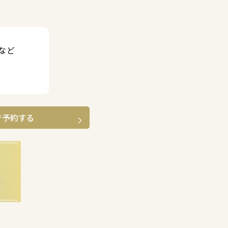
など
で予約する