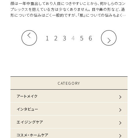
顔は一年中露出しており人目につきやすいことから、何かしらのコン
プレックスを抱えている方は少なくありません。 目や鼻の形など、造
形についての悩みはごく一般的ですが、「肌」についての悩みもよく挙
げられます。 毛穴の開きやシワ […]
1
2
3
4
5
6
CATEGORY
アートメイク
インタビュー
エイジングケア
コスメ・ホームケア