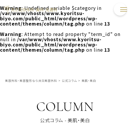
Warning
: Undefined variable $category in
/var/www/vhosts/www.kyoritsu-
biyo.com/public_html/wordpress/wp-
content/themes/column/tag.php
on line
13
Warning
: Attempt to read property "term_id" on
null in
/var/www/vhosts/www.kyoritsu-
biyo.com/public_html/wordpress/wp-
content/themes/column/tag.php
on line
13
美容外科・美容整形なら共立美容外科
>
公式コラム
>
美肌・美白
COLUMN
公式コラム - 美肌・美白