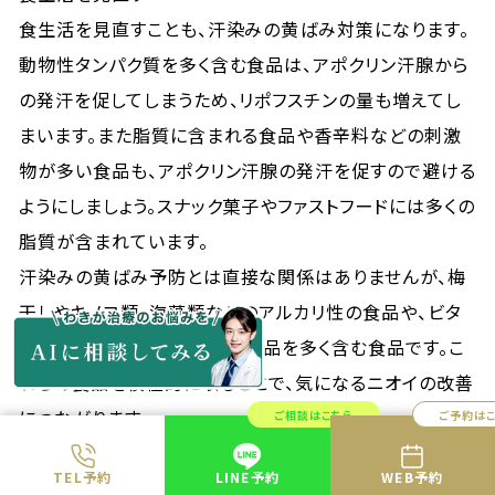
食生活を見直すことも、汗染みの黄ばみ対策になります。
動物性タンパク質を多く含む食品は、アポクリン汗腺から
の発汗を促してしまうため、リポフスチンの量も増えてし
まいます。また脂質に含まれる食品や香辛料などの刺激
物が多い食品も、アポクリン汗腺の発汗を促すので避ける
ようにしましょう。スナック菓子やファストフードには多くの
脂質が含まれています。
汗染みの黄ばみ予防とは直接な関係はありませんが、梅
干しやキノコ類、海藻類などのアルカリ性の食品や、ビタ
ミンCやビタミンEを多く含む食品を多く含む食品です。こ
れらの食品を積極的に取ることで、気になるニオイの改善
につながります。
ご相談はこちら
ご予約は
TEL予約
LINE予約
WEB予約
わきが治療を受ける