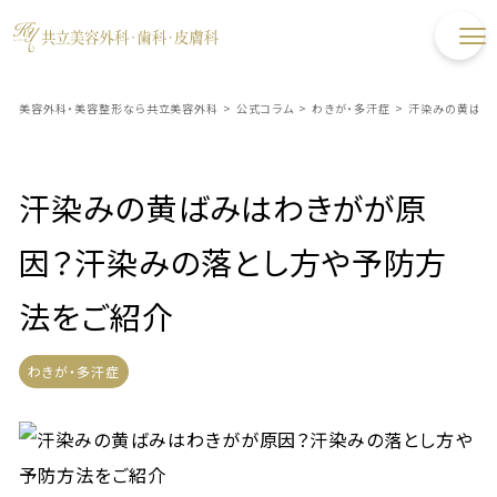
美容外科・美容整形なら共立美容外科
>
公式コラム
>
わきが・多汗症
>
汗染みの黄ばみ
汗染みの黄ばみはわきがが原
因？汗染みの落とし方や予防方
法をご紹介
わきが・多汗症