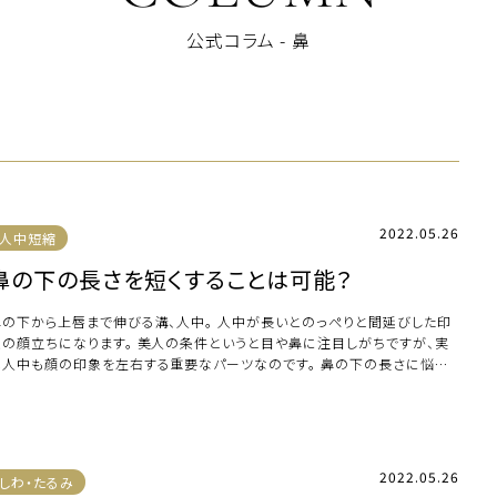
公式コラム - 鼻
2022.05.26
人中短縮
鼻の下の長さを短くすることは可能？
鼻の下から上唇まで伸びる溝、人中。 人中が長いとのっぺりと間延びした印
象の顔立ちになります。 美人の条件というと目や鼻に注目しがちですが、実
は人中も顔の印象を左右する重要なパーツなのです。 鼻の下の長さに悩ん
いらっしゃ […]
2022.05.26
しわ・たるみ