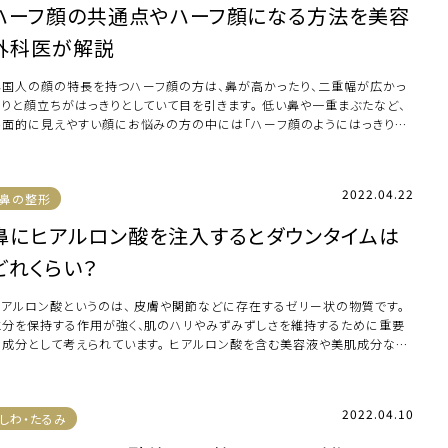
ハーフ顔の共通点やハーフ顔になる方法を美容
外科医が解説
外国人の顔の特長を持つハーフ顔の方は、鼻が高かったり、二重幅が広かっ
たりと顔立ちがはっきりとしていて目を引きます。 低い鼻や一重まぶたなど、
平面的に見えやすい顔にお悩みの方の中には「ハーフ顔のようにはっきりし
顔立ちにな […]
2022.04.22
鼻の整形
鼻にヒアルロン酸を注入するとダウンタイムは
どれくらい？
ヒアルロン酸というのは、 皮膚や関節などに存在するゼリー状の物質です。
水分を保持する作用が強く、肌のハリやみずみずしさを維持するために重要
な成分として考えられています。 ヒアルロン酸を含む美容液や美肌成分など
多く、美 […]
2022.04.10
しわ・たるみ