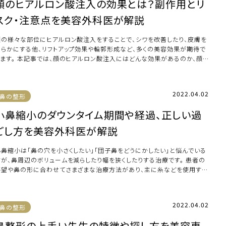
顔のヒアルロン酸注入の効果とは？副作用とリ
スク・注意点を美容外科医が解説
顔の様々な部位にヒアルロン酸注入をすることで、シワを改善したり、皮膚を
滑らかにする他、リフトアップ効果や輪郭形成など、多くの美容効果が期待で
きます。 本記事では、顔のヒアルロン酸注入にはどんな効果があるのか、顔
パンパン […]
2022.04.02
鼻の整形
小鼻縮小のダウンタイム期間や経過、正しい過
ごし方を美容外科医が解説
小鼻縮小は「鼻の穴を小さくしたい」「団子鼻をどうにかしたい」と悩んでいる
方が、鼻周辺のボリュームを減らしたり幅を狭くしたりする治療です。 患者の
要望や鼻の形に合わせてさまざまな治療方法があり、主に糸などを使用する
らない […]
2022.04.02
鼻の整形
鼻整形の上手い先生の特徴や探し方を美容専