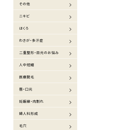
その他
ニキビ
ほくろ
わきが・多汗症
二重整形・目元のお悩み
人中短縮
医療脱毛
唇・口元
妊娠線・肉割れ
婦人科形成
毛穴