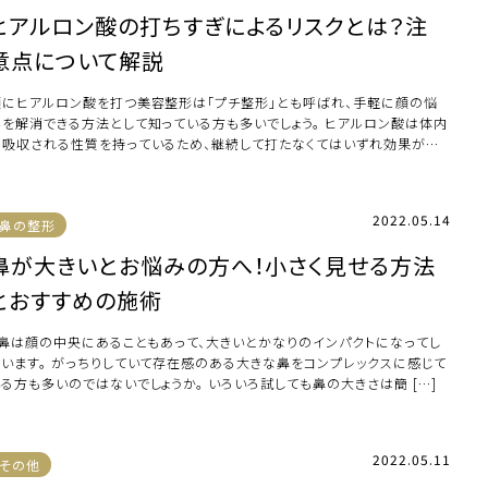
ヒアルロン酸の打ちすぎによるリスクとは？注
意点について解説
顔にヒアルロン酸を打つ美容整形は「プチ整形」とも呼ばれ、手軽に顔の悩
みを解消できる方法として知っている方も多いでしょう。 ヒアルロン酸は体内
に吸収される性質を持っているため、継続して打たなくてはいずれ効果がなく
ってしま […]
2022.05.14
鼻の整形
鼻が大きいとお悩みの方へ！小さく見せる方法
とおすすめの施術
鼻は顔の中央にあることもあって、大きいとかなりのインパクトになってし
まいます。 がっちりしていて存在感のある大きな鼻をコンプレックスに感じて
いる方も多いのではないでしょうか。 いろいろ試しても鼻の大きさは簡 […]
2022.05.11
その他