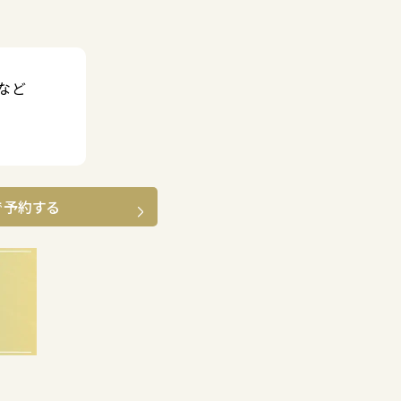
など
で予約する