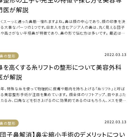
門医が解説
高くスーッと通った鼻筋…憧れますよね。鼻は顔の中心であり、顔の印象を決
める大事なパーツの1つです。日本人を含むアジア人の鼻は、丸く見える団子
鼻や高さがない平坦鼻が特徴であり、鼻の形で悩む方は多いです。 最近は整
メイクも […]
2022.03.13
鼻の整形
鼻を高くする糸リフトの整形について美容外科
医が解説
近年、特殊な糸を使って物理的に皮膚や筋肉を持ち上げる「糸リフト」と呼ば
れる美容整形手術が注目を集めています。 顔全体のリフトアップ、目やまぶた
のたるみ、口角などを引き上げるのに効果的であるのはもちろん、メスを使っ
ような […]
2022.03.13
鼻の整形
【団子鼻解消】鼻尖縮小手術のデメリットについ