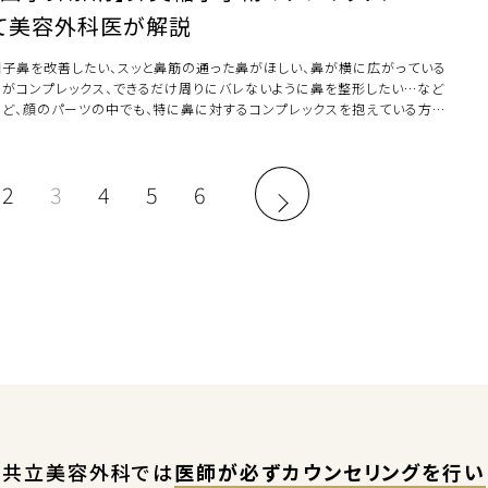
て美容外科医が解説
団子鼻を改善したい、スッと鼻筋の通った鼻がほしい、鼻が横に広がっている
のがコンプレックス、できるだけ周りにバレないように鼻を整形したい…など
など、顔のパーツの中でも、特に鼻に対するコンプレックスを抱えている方は
くいらっ […]
2
3
4
5
6
共立美容外科では
医師が必ずカウンセリングを行い