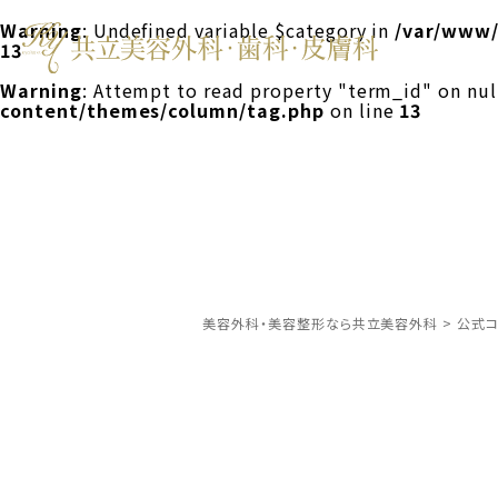
Warning
: Undefined variable $category in
/var/www/
13
Warning
: Attempt to read property "term_id" on nul
content/themes/column/tag.php
on line
13
美容外科・美容整形なら共立美容外科
>
公式コ