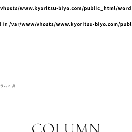
vhosts/www.kyoritsu-biyo.com/public_html/word
l in
/var/www/vhosts/www.kyoritsu-biyo.com/pub
ラム
>
鼻
COLUMN