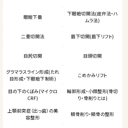
下眼瞼切開法(皮弁法・ハ
眼瞼下垂
ムラ法)
二重切開法
眉下切開(眉下リフト)
目尻切開
目頭切開
グラマラスライン形成(たれ
こめかみリフト
目形成・下眼瞼下制術)
目の下のくぼみ(マイクロ
輪郭形成・小顔整形(骨切
CRF)
り・骨削りとは)
上顎前突症（出っ歯）の美
頬骨削り・頬骨の整形
容整形