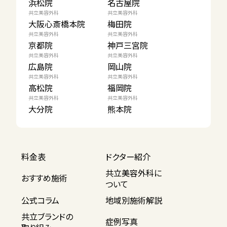
浜松院
名古屋院
共立美容外科
共立美容外科
大阪心斎橋本院
梅田院
共立美容外科
共立美容外科
京都院
神戸三宮院
共立美容外科
共立美容外科
広島院
岡山院
共立美容外科
共立美容外科
高松院
福岡院
共立美容外科
共立美容外科
大分院
熊本院
料金表
ドクター紹介
共立美容外科に
おすすめ施術
ついて
公式コラム
地域別施術解説
共立ブランドの
症例写真