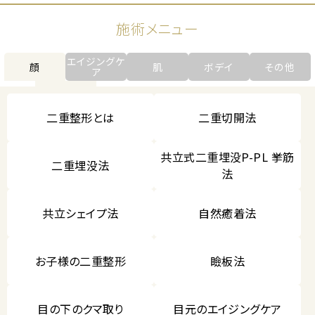
施術メニュー
エイジングケ
顔
肌
ボデイ
その他
ア
二重整形とは
二重切開法
共立式二重埋没P-PL 挙筋
二重埋没法
法
共立シェイプ法
自然癒着法
お子様の二重整形
瞼板法
目の下のクマ取り
目元のエイジングケア