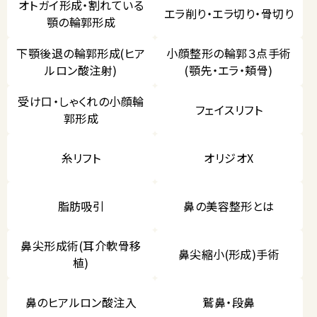
オトガイ形成・割れている
エラ削り・エラ切り・骨切り
顎の輪郭形成
下顎後退の輪郭形成(ヒア
小顔整形の輪郭３点手術
ルロン酸注射)
(顎先・エラ・頬骨)
受け口・しゃくれの小顔輪
フェイスリフト
郭形成
糸リフト
オリジオX
脂肪吸引
鼻の美容整形とは
鼻尖形成術(耳介軟骨移
鼻尖縮小(形成)手術
植)
鼻のヒアルロン酸注入
鷲鼻・段鼻