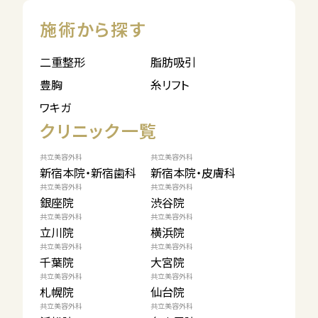
施術から探す
二重整形
脂肪吸引
豊胸
糸リフト
ワキガ
クリニック一覧
共立美容外科
共立美容外科
新宿本院・新宿歯科
新宿本院・皮膚科
共立美容外科
共立美容外科
銀座院
渋谷院
共立美容外科
共立美容外科
立川院
横浜院
共立美容外科
共立美容外科
千葉院
大宮院
共立美容外科
共立美容外科
札幌院
仙台院
共立美容外科
共立美容外科