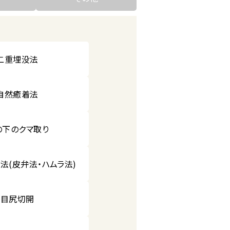
二重埋没法
自然癒着法
の下のクマ取り
法(皮弁法・ハムラ法)
目尻切開