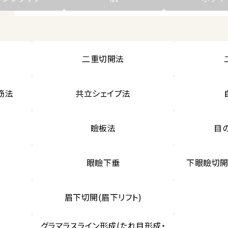
二重切開法
筋法
共立シェイプ法
瞼板法
目
ア
眼瞼下垂
下眼瞼切開
眉下切開(眉下リフト)
グラマラスライン形成(たれ目形成・