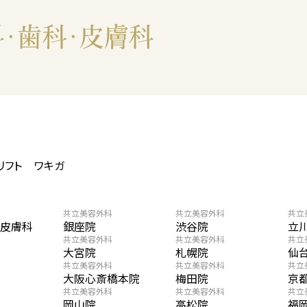
リフト
ワキガ
共立美容外科
共立美容外科
共立
・皮膚科
銀座院
渋谷院
立
共立美容外科
共立美容外科
共立
大宮院
札幌院
仙
共立美容外科
共立美容外科
共立
大阪心斎橋本院
梅田院
京
共立美容外科
共立美容外科
共立
岡山院
高松院
福