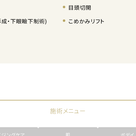
目頭切開
形成・下眼瞼下制術)
こめかみリフト
施術メニュー
イジングケア
肌
ボデイ