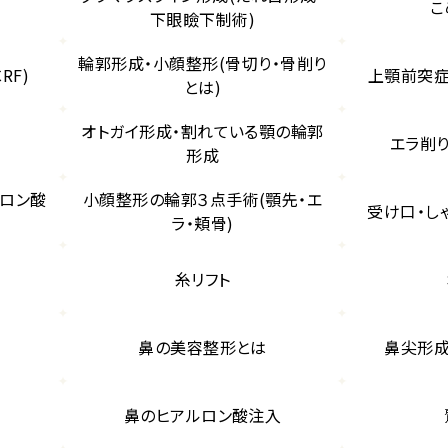
こ
下眼瞼下制術)
輪郭形成・小顔整形(骨切り・骨削り
RF)
上顎前突症
とは)
オトガイ形成・割れている顎の輪郭
エラ削り
形成
ルロン酸
小顔整形の輪郭３点手術(顎先・エ
受け口・し
ラ・頬骨)
糸リフト
鼻の美容整形とは
鼻尖形成
鼻のヒアルロン酸注入