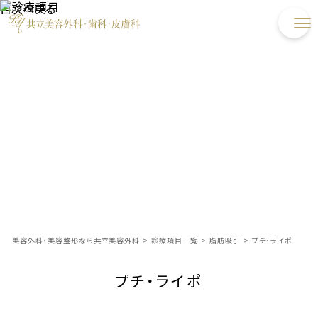
目次へ戻る
美容外科・美容整形なら共立美容外科
>
診療項目一覧
>
脂肪吸引
>
プチ・ライポ
プチ・ライポ