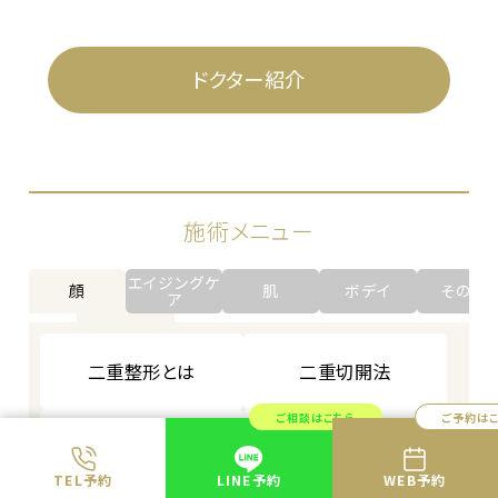
ドクター紹介
施術メニュー
エイジングケ
顔
肌
ボデイ
その他
ア
二重整形とは
二重切開法
ご相談はこちら
ご予約は
共立式二重埋没P-PL
二重埋没法
挙筋法
TEL予約
LINE予約
WEB予約