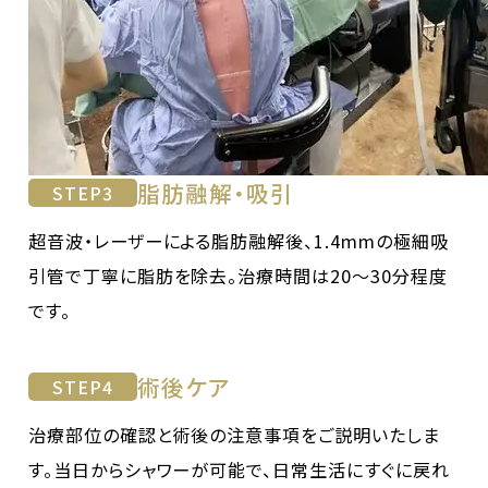
脂肪融解・吸引
STEP
3
超音波・レーザーによる脂肪融解後、1.4mmの極細吸
引管で丁寧に脂肪を除去。治療時間は20〜30分程度
です。
術後ケア
STEP
4
治療部位の確認と術後の注意事項をご説明いたしま
す。当日からシャワーが可能で、日常生活にすぐに戻れ