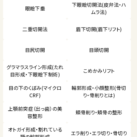
下眼瞼切開法(皮弁法・ハ
眼瞼下垂
ムラ法)
二重切開法
眉下切開(眉下リフト)
目尻切開
目頭切開
グラマラスライン形成(たれ
こめかみリフト
目形成・下眼瞼下制術)
目の下のくぼみ(マイクロ
輪郭形成・小顔整形(骨切
CRF)
り・骨削りとは)
上顎前突症（出っ歯）の美
頬骨削り・頬骨の整形
容整形
オトガイ形成・割れている
エラ削り・エラ切り・骨切り
顎の輪郭形成