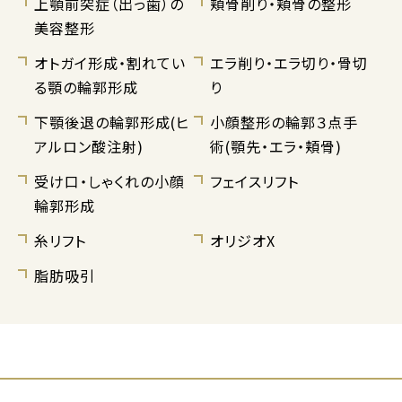
上顎前突症（出っ歯）の
頬骨削り・頬骨の整形
美容整形
オトガイ形成・割れてい
エラ削り・エラ切り・骨切
る顎の輪郭形成
り
下顎後退の輪郭形成(ヒ
小顔整形の輪郭３点手
アルロン酸注射)
術(顎先・エラ・頬骨)
受け口・しゃくれの小顔
フェイスリフト
輪郭形成
糸リフト
オリジオX
脂肪吸引