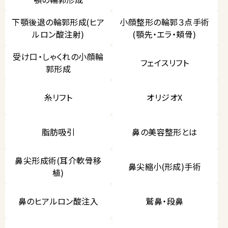
下顎後退の輪郭形成(ヒア
小顔整形の輪郭３点手術
ルロン酸注射)
(顎先・エラ・頬骨)
受け口・しゃくれの小顔輪
フェイスリフト
郭形成
糸リフト
オリジオX
脂肪吸引
鼻の美容整形とは
鼻尖形成術(耳介軟骨移
鼻尖縮小(形成)手術
植)
鼻のヒアルロン酸注入
鷲鼻・段鼻