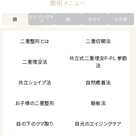
施術メニュー
エイジングケ
顔
肌
ボデイ
その他
ア
二重整形とは
二重切開法
共立式二重埋没P-PL 挙筋
二重埋没法
法
共立シェイプ法
自然癒着法
お子様の二重整形
瞼板法
目の下のクマ取り
目元のエイジングケア