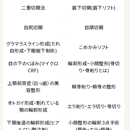
二重切開法
眉下切開(眉下リフト)
目尻切開
目頭切開
グラマラスライン形成(たれ
こめかみリフト
目形成・下眼瞼下制術)
目の下のくぼみ(マイクロ
輪郭形成・小顔整形(骨切
CRF)
り・骨削りとは)
上顎前突症（出っ歯）の美
頬骨削り・頬骨の整形
容整形
オトガイ形成・割れている
エラ削り・エラ切り・骨切り
顎の輪郭形成
下顎後退の輪郭形成(ヒア
小顔整形の輪郭３点手術
ルロン酸注射)
(顎先・エラ・頬骨)