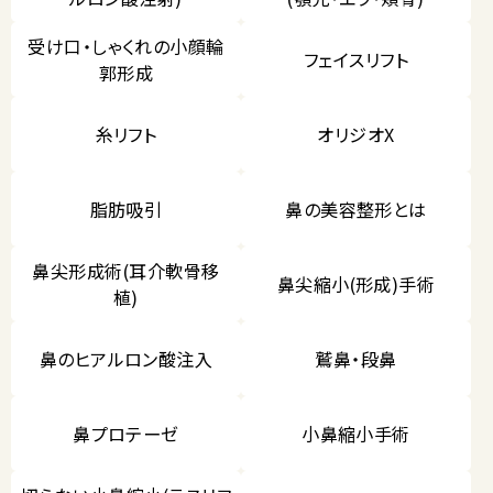
受け口・しゃくれの小顔輪
フェイスリフト
郭形成
糸リフト
オリジオX
脂肪吸引
鼻の美容整形とは
鼻尖形成術(耳介軟骨移
鼻尖縮小(形成)手術
植)
鼻のヒアルロン酸注入
鷲鼻・段鼻
鼻プロテーゼ
小鼻縮小手術