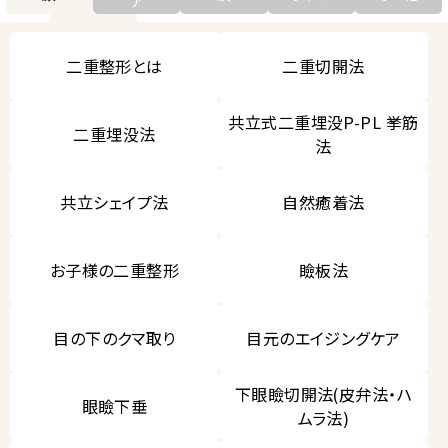
ア
二重整形とは
二重切開法
共立式二重埋没P-PL 挙筋
二重埋没法
法
共立シェイプ法
自然癒着法
お子様の二重整形
瞼板法
目の下のクマ取り
目元のエイジングケア
下眼瞼切開法(皮弁法・ハ
眼瞼下垂
ムラ法)