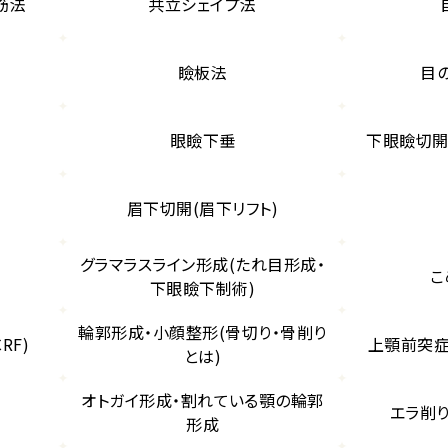
筋法
共立シェイプ法
瞼板法
目
ア
眼瞼下垂
下眼瞼切開
眉下切開(眉下リフト)
グラマラスライン形成(たれ目形成・
こ
下眼瞼下制術)
輪郭形成・小顔整形(骨切り・骨削り
RF)
上顎前突症
とは)
オトガイ形成・割れている顎の輪郭
エラ削り
形成