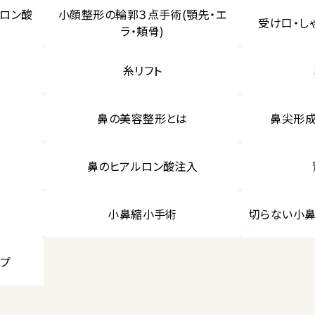
ルロン酸
小顔整形の輪郭３点手術(顎先・エ
受け口・し
ラ・頬骨)
糸リフト
鼻の美容整形とは
鼻尖形成
鼻のヒアルロン酸注入
小鼻縮小手術
切らない小鼻
ップ