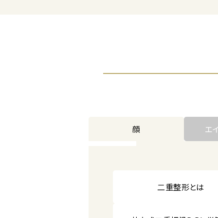
顔
エ
二重整形とは