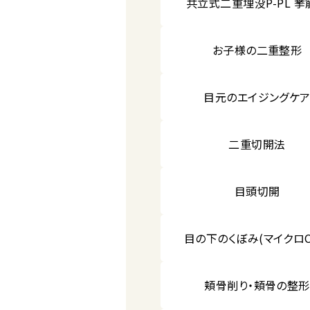
共立式二重埋没P-PL 挙
お子様の二重整形
目元のエイジングケ
二重切開法
目頭切開
目の下のくぼみ(マイクロC
頬骨削り・頬骨の整形