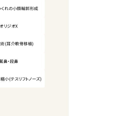
ゃくれの小顔輪郭形成
オリジオX
術(耳介軟骨移植)
鷲鼻・段鼻
縮小(テスリフトノーズ)