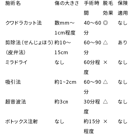
施術名
傷の大きさ
手術時
脱毛
保険
間
効果
適用
クワドラカット法
数mm～
40～60
◎
なし
1cm程度
分
剪除法（せんじょほう）
約10～
60～90
△
あり
（皮弁法）
15cm
分
ミラドライ
なし
60分程
×
なし
度
吸引法
約1~2cm
60～90
△
なし
分
超音波法
約3㎝
30分程
△
なし
度
ボトックス注射
なし
約15分
×
なし
程度