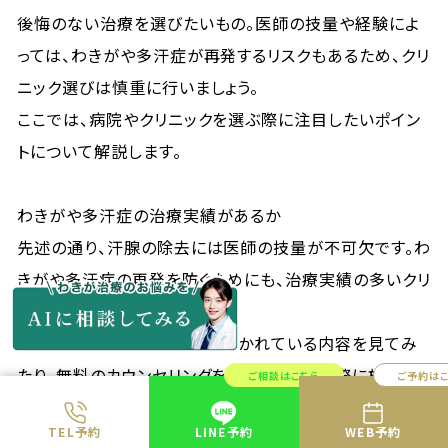
後悔のない治療を選びたいもの。医師の技量や経験によ
っては、わきがや多汗症が再発するリスクもあるため、クリ
ニック選びは慎重に行いましょう。
ここでは、病院やクリニックを選ぶ際に注目したいポイン
トについて解説します。
わきがや多汗症の治療実績があるか
先述の通り、汗腺の除去には医師の技量が不可欠です。わ
きがや多汗症の再発を防ぐためにも、治療実績の多いクリ
ニックを選ぶことが大切です。
クリニックのホームページに書かれている内容を見てみ
たり、無料のカウンセリングを受けてみて、実際に施術例
ご相談はこちら
ご予約は
や実績について聞いてみるのも良いでしょう。
TEL予約
LINE予約
WEB予約