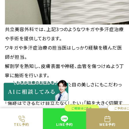
共立美容外科では、上記3つのようなワキガや多汗症治療
や手術を提供しております。
ワキガや多汗症治療の担当医はしっかり経験を積んだ医
師が担当。
解剖学を熟知し、皮膚表面や神経、血管を傷つけぬよう丁
寧に施術を行います。
また、美容外科ということで見た目の美しさにもこだわっ
て施術をしております。
「傷跡はできるだけ目立たなくしたい」「脇を大きく切開す
ご相談はこちら
ご予約は
るのは避けたい」という方は是非当クリニックにご相談い
ただければと思います。
TEL予約
LINE予約
WEB予約