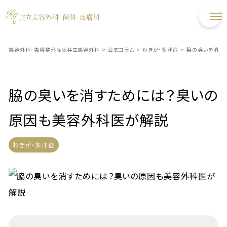
美容外科・美容整形なら共立美容外科
>
公式コラム
>
わきが・多汗症
>
脇の臭いを消す
脇の臭いを消すためには？臭いの
原因も美容外科医が解説
わきが・多汗症