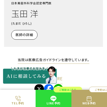
日本美容外科学会認定専門医
玉田 洋
(たまだ ひろし)
医師の詳細
当院は医療広告ガイドラインを遵守しています。
SHARE
ご相談はこちら
ご予約は
TEL予約
LINE予約
WEB予約