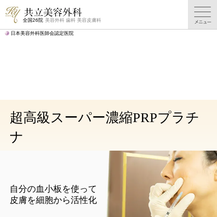
しわ
たるみ
しわ
糸リフトTOP
症例写真
TOP
TOP
料金表
全国26院
美容外科 歯科 美容皮膚科
日本美容外科医師会認定医院
超高級スーパー濃縮PRPプラチ
ナ
自分の血小板を使って
皮膚を細胞から活性化