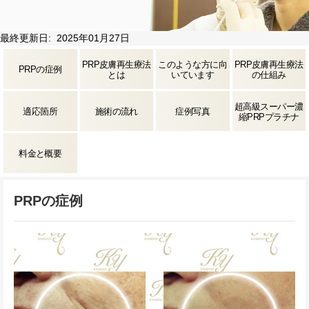
最終更新日: 2025年01月27日
PRP皮膚再生療法
このような方に向
PRP皮膚再生療法
PRPの症例
とは
いています
の仕組み
超高級スーパー濃
適応箇所
施術の流れ
症例写真
縮PRPプラチナ
料金と概要
PRPの症例