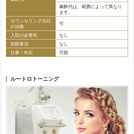
麻酔代は、範囲によって異なり
ます。
カウンセリング当日
可
の治療
入院の必要性
なし
制限事項
なし
仕事・外出
可能
ルートロトーニング