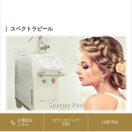
スペクトラピール
「スペクトラピール」というメニューはニキビ肌の改善
お電話は
カウンセリング
LINE予約
こちら
予約
や、張りのある肌にする場合に行うメニューです。真皮