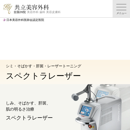
シミそばかす
シミそばかす
シミそばかす
よくある
TOP
施術一覧
料金表
ご質問
全国26院
美容外科 歯科 美容皮膚科
日本美容外科医師会認定医院
シミ・そばかす・肝斑・レーザートーニング
スペクトラレーザー
しみ、そばかす、肝斑、
肌の明るさ治療
スペクトラレーザー