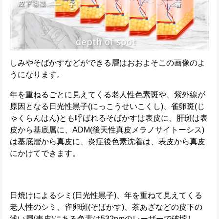
しみやそばかすなどができる層はおおよそこの画像のよ
うになります。
年を重ねるごとに見えてくる老人性色素斑や、紫外線が
原因となる日光性黒子(にっこうせいこくし)、雀卵斑(じ
ゃくらんはん)とも呼ばれるそばかすは表皮に、肝斑は表
皮から基底層に、ADM(後天性真皮メラノサイトーシス)
は基底層から真皮に、炎症後色素沈着は、表皮から真皮
にかけてできます。
日焼けによるシミ(日光性黒子)、年を重ねて見えてくる
老人性のシミ、雀卵斑(そばかす)、茶あざなどの皮下の
浅い層(表皮)にある色素は532nmのレーザーで破壊し、