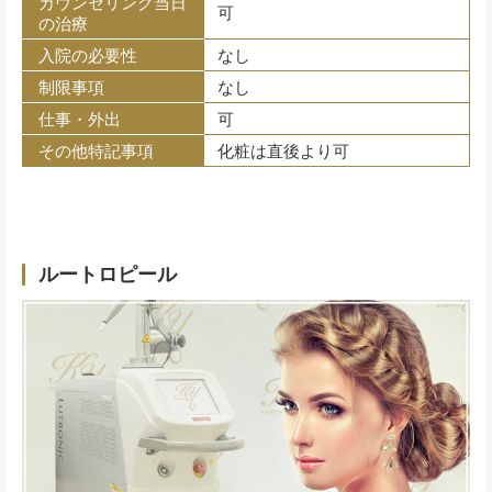
カウンセリング当日
可
の治療
入院の必要性
なし
制限事項
なし
仕事・外出
可
その他特記事項
化粧は直後より可
ルートロピール