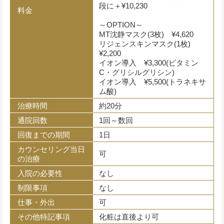
段に＋¥10,230
料金
～OPTION～
MT沈静マスク(3枚) ¥4,620
リジェンスキンマスク(1枚)
¥2,200
イオン導入 ¥3,300(ビタミン
C・グリシルグリシン)
イオン導入 ¥5,500(トラネキサ
ム酸)
治療時間
約20分
通院回数
1回～数回
回復までの期間
1日
カウンセリング当日
可
の治療
入院の必要性
なし
制限事項
なし
仕事・外出
可
その他特記事項
化粧は直後より可