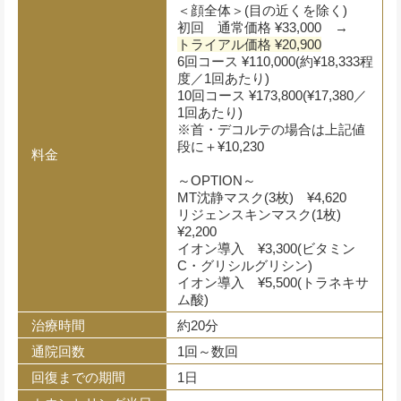
＜顔全体＞(目の近くを除く)
初回 通常価格 ¥33,000 →
トライアル価格 ¥20,900
6回コース ¥110,000(約¥18,333程
度／1回あたり)
10回コース ¥173,800(¥17,380／
1回あたり)
※首・デコルテの場合は上記値
段に＋¥10,230
料金
～OPTION～
MT沈静マスク(3枚) ¥4,620
リジェンスキンマスク(1枚)
¥2,200
イオン導入 ¥3,300(ビタミン
C・グリシルグリシン)
イオン導入 ¥5,500(トラネキサ
ム酸)
治療時間
約20分
通院回数
1回～数回
回復までの期間
1日