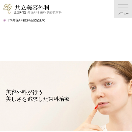
歯科
歯科
歯科
よくある
歯科
TOP
施術一覧
料金表
ご質問
症例写真
全国26院
美容外科 歯科 美容皮膚科
日本美容外科医師会認定医院
美容外科が行う
美しさを追求した歯科治療