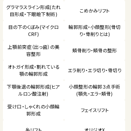
グラマラスライン形成(たれ
こめかみリフト
目形成・下眼瞼下制術)
目の下のくぼみ(マイクロ
輪郭形成・小顔整形(骨切
CRF)
り・骨削りとは)
上顎前突症（出っ歯）の美
頬骨削り・頬骨の整形
容整形
オトガイ形成・割れている
エラ削り・エラ切り・骨切り
顎の輪郭形成
下顎後退の輪郭形成(ヒア
小顔整形の輪郭３点手術
ルロン酸注射)
(顎先・エラ・頬骨)
受け口・しゃくれの小顔輪
フェイスリフト
郭形成
糸リフト
オリジオX