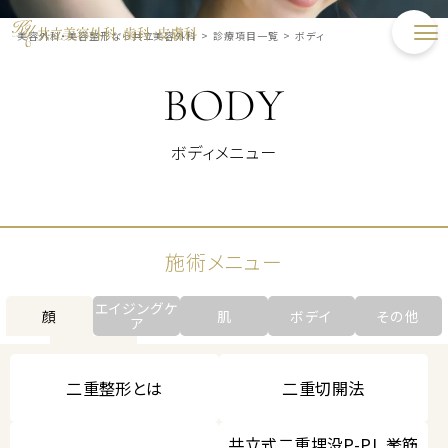
美容外科・美容整形なら共立美容外科
>
診療項目一覧
>
ボディ
BODY
ボディメニュー
施術メニュー
エイジングケ
顔
肌
ボデイ
その他
ア
二重整形とは
二重切開法
共立式二重埋没P-PL 挙筋