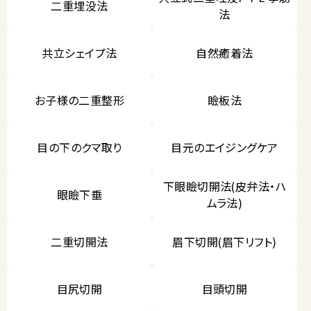
二重埋没法
法
共立シェイプ法
自然癒着法
お子様の二重整形
瞼板法
目の下のクマ取り
目元のエイジングケア
下眼瞼切開法(皮弁法・ハ
眼瞼下垂
ムラ法)
二重切開法
眉下切開(眉下リフト)
目尻切開
目頭切開