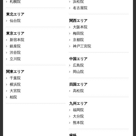
札幌院
浜松院
名古屋院
東北エリア
仙台院
関西エリア
大阪本院
東京エリア
梅田院
新宿本院
京都院
銀座院
神戸三宮院
渋谷院
立川院
中国エリア
広島院
関東エリア
岡山院
千葉院
横浜院
四国エリア
大宮院
高松院
柏院
九州エリア
福岡院
大分院
熊本院
歯科