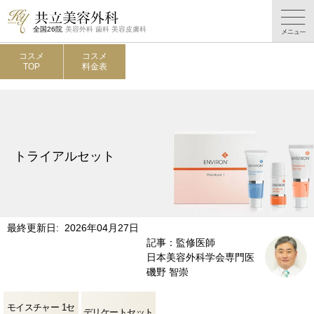
全国26院
美容外科 歯科 美容皮膚科
コスメ
コスメ
TOP
料金表
トライアルセット
最終更新日: 2026年04月27日
記事：監修医師
日本美容外科学会専門医
磯野 智崇
モイスチャー 1セ
デリケートセット