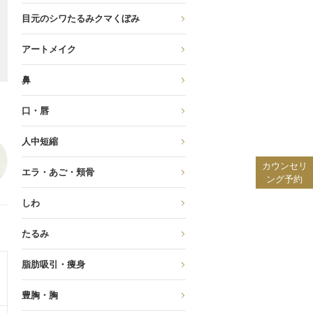
目元のシワたるみクマくぼみ
アートメイク
鼻
口・唇
人中短縮
カウンセリ
エラ・あご・頬骨
ング
予約
しわ
たるみ
脂肪吸引・痩身
豊胸・胸