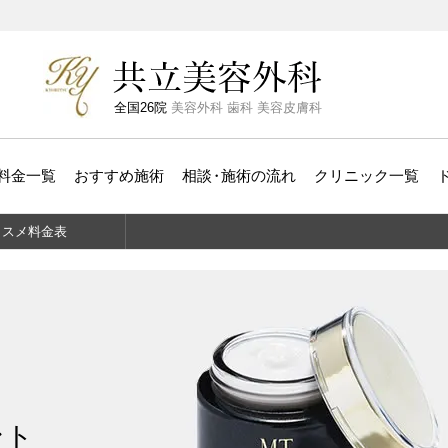
全国26院
美容外科 歯科 美容皮膚科
料金一覧
おすすめ施術
相
談
・
施術の流れ
クリニック一覧
コスメ
料金表
ント