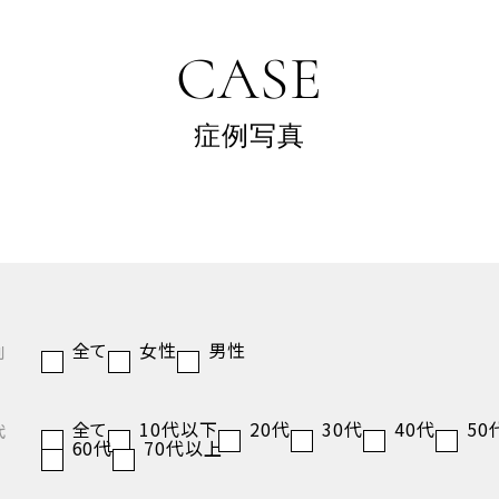
CASE
症例写真
全て
女性
男性
別
全て
10代以下
20代
30代
40代
50
代
60代
70代以上