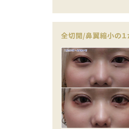
全切開/鼻翼縮小の