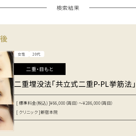
検索結果
間後
女性
20代
二重・目もと
二重埋没法「共立式二重P-PL挙筋法」
[ 標準料金(税込) ]
¥66,000（両目）～¥286,000（両目）
[ クリニック ]
新宿本院