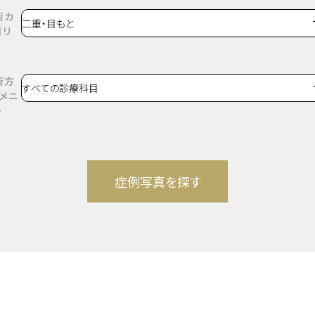
術カ
ゴリ
術方
・メニ
ー