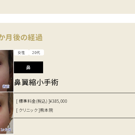
１か月後の経過
女性
20代
鼻
鼻翼縮小手術
[ 標準料金(税込) ]
¥385,000
[ クリニック ]
熊本院