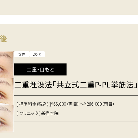
後
女性
20代
二重・目もと
二重埋没法「共立式二重P-PL挙筋法」
[ 標準料金(税込) ]
¥66,000（両目）～¥286,000（両目）
[ クリニック ]
新宿本院