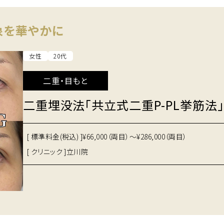
象を華やかに
女性
20代
二重・目もと
二重埋没法「共立式二重P-PL挙筋法」
[ 標準料金(税込) ]
¥66,000（両目）～¥286,000（両目）
[ クリニック ]
立川院