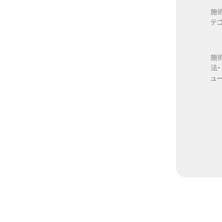
施
テ
施
法
ュ