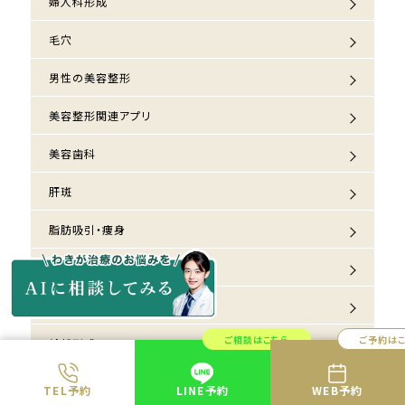
婦人科形成
毛穴
男性の美容整形
美容整形関連アプリ
美容歯科
肝斑
脂肪吸引・痩身
薄毛治療
豊胸
ご相談はこちら
ご予約は
輪郭形成
韓国の美容整形
TEL予約
LINE予約
WEB予約