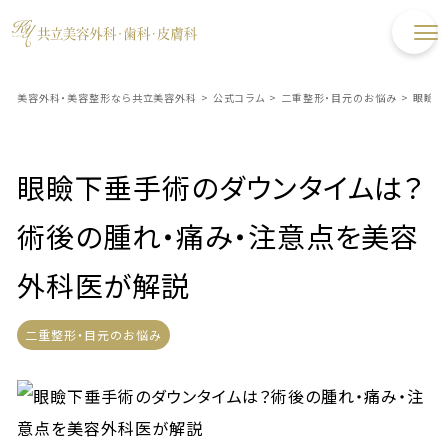
美容外科・美容整形なら共立美容外科
>
公式コラム
>
二重整形・目元のお悩み
>
眼瞼下
眼瞼下垂手術のダウンタイムは？
術後の腫れ・痛み・注意点を美容
外科医が解説
二重整形・目元のお悩み