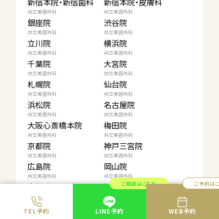
新宿本院・新宿歯科
新宿本院・皮膚科
共立美容外科
共立美容外科
銀座院
渋谷院
共立美容外科
共立美容外科
立川院
横浜院
共立美容外科
共立美容外科
千葉院
大宮院
共立美容外科
共立美容外科
札幌院
仙台院
共立美容外科
共立美容外科
浜松院
名古屋院
共立美容外科
共立美容外科
大阪心斎橋本院
梅田院
共立美容外科
共立美容外科
京都院
神戸三宮院
共立美容外科
共立美容外科
広島院
岡山院
共立美容外科
共立美容外科
ご相談はこちら
ご予約は
高松院
福岡院
共立美容外科
共立美容外科
大分院
熊本院
TEL予約
LINE予約
WEB予約