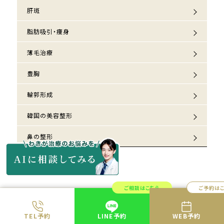
肝斑
脂肪吸引・痩身
薄毛治療
豊胸
輪郭形成
韓国の美容整形
鼻の整形
ご相談はこちら
ご予約は
共立美容外科では
医師が必ずカウンセリング
TEL予約
LINE予約
WEB予約