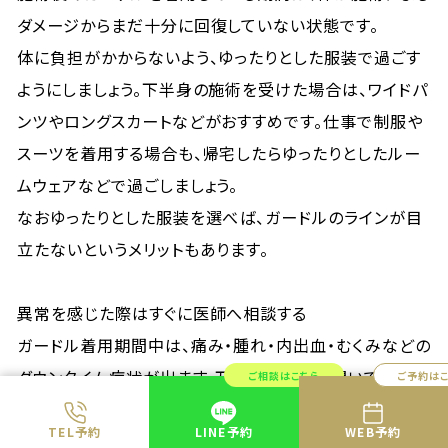
ダメージからまだ十分に回復していない状態です。
体に負担がかからないよう、ゆったりとした服装で過ごす
ようにしましょう。下半身の施術を受けた場合は、ワイドパ
ンツやロングスカートなどがおすすめです。仕事で制服や
スーツを着用する場合も、帰宅したらゆったりとしたルー
ムウェアなどで過ごしましょう。
なおゆったりとした服装を選べば、ガードルのラインが目
立たないというメリットもあります。
異常を感じた際はすぐに医師へ相談する
ガードル着用期間中は、痛み・腫れ・内出血・むくみなどの
ダウンタイム症状が出ます。万が一医師から聞いていた以
ご相談はこちら
ご予約は
上にひどい症状や、かゆみ、違和感などがある場合は、速
TEL予約
LINE予約
WEB予約
やかに医師に相談するようにしてください。