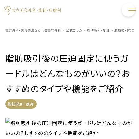
美容外科・美容整形なら共立美容外科
>
公式コラム
>
脂肪吸引・痩身
>
脂肪吸引後の圧
脂肪吸引後の圧迫固定に使うガ
ードルはどんなものがいいの？お
すすめのタイプや機能をご紹介
脂肪吸引・痩身