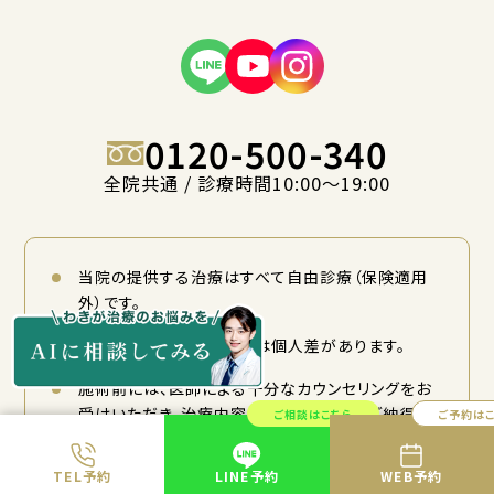
0120-500-340
全院共通 / 診療時間10:00〜19:00
当院の提供する治療はすべて自由診療（保険適用
外）です。
治療の効果や仕上がりには個人差があります。
施術前には、医師による十分なカウンセリングをお
受けいただき、治療内容やリスクについてご納得の
ご相談はこちら
ご予約は
上でご検討ください。
TEL予約
LINE予約
WEB予約
治療には国内で承認された医薬品・医療機器を使