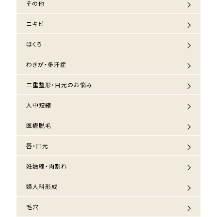
その他
ニキビ
ほくろ
わきが・多汗症
二重整形・目元のお悩み
人中短縮
医療脱毛
唇・口元
妊娠線・肉割れ
婦人科形成
毛穴