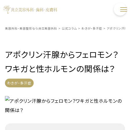
美容外科・美容整形なら共立美容外科
>
公式コラム
>
わきが・多汗症
>
アポクリン汗腺
アポクリン汗腺からフェロモン？
ワキガと性ホルモンの関係は？
わきが・多汗症