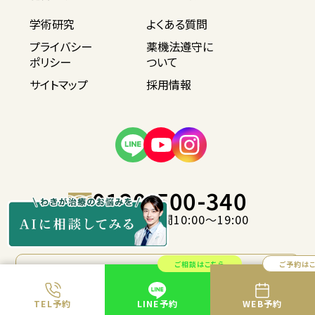
学術研究
よくある質問
プライバシー
薬機法遵守に
ポリシー
ついて
サイトマップ
採用情報
0120-500-340
全院共通 / 診療時間10:00〜19:00
ご相談はこちら
ご予約は
当院の提供する治療はすべて自由診療（保険適用
外）です。
TEL予約
LINE予約
WEB予約