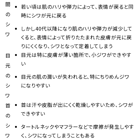
間
若い頃は肌のハリや弾力によって、表情が戻ると同
の
時にシワが元に戻る
シ
しかし40代以降になり肌のハリや弾力が減少して
ワ
くると、表情によって折りたたまれた皮膚が元に戻
りにくくなり、シワとなって定着してしまう
目元は特に皮膚が薄い箇所で、小ジワができやす
目
い
元
の
目元の肌の潤いが失われると、特にちりめんジワ
シ
になりやすい
ワ
首は汗や皮脂が出にくく乾燥しやすいため、シワが
首
できやすい
の
シ
タートルネックやマフラーなどで摩擦が発生しやす
ワ
く、シワになってしまうこともある