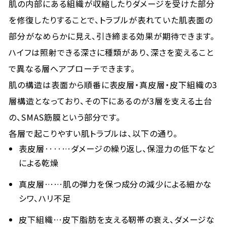
肌の内部にある組織が収縮したりダメージを受けた部分
を修復したりすることで、トラブルが表れていた肌表面の
部分がなめらかに見え、引き締まる効果が期待できます。
ハイフは照射できる深さに種類があり、深さを変えること
で異なる層へアプローチできます。
肌の構造は表面から順番に表皮層・真皮層・皮下組織の3
層構造となっており、その下にあるのが3層を支える土台
の、SMAS筋膜という部分です。
各層で起こりやすい肌トラブルは、以下の通り。
表皮層‥‥…ダメージの繰り返し、保湿力の低下など
による乾燥
真皮層……肌の弾力を保つ成分の減少による細かな
シワ、ハリ不足
皮下組織…皮下脂肪を支える靭帯の衰え、ダメージな