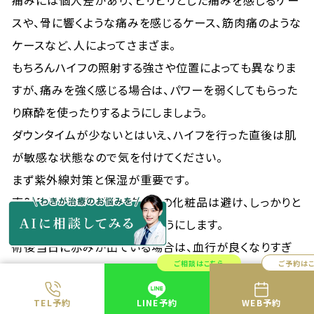
痛みには個人差があり、ピリピリとした痛みを感じるケー
スや、骨に響くような痛みを感じるケース、筋肉痛のような
ケースなど、人によってさまざま。
もちろんハイフの照射する強さや位置によっても異なりま
すが、痛みを強く感じる場合は、パワーを弱くしてもらった
り麻酔を使ったりするようにしましょう。
ダウンタイムが少ないとはいえ、ハイフを行った直後は肌
が敏感な状態なので気を付けてください。
まず紫外線対策と保湿が重要です。
直射日光や刺激が強いタイプの化粧品は避け、しっかりと
保湿し、こまめに水分を取るようにします。
術後当日に赤みが出ている場合は、血行が良くなりすぎ
ご相談はこちら
ご予約は
て悪化しないよう、湯船に浸からずにシャワーのみで済ま
せましょう。
TEL予約
LINE予約
WEB予約