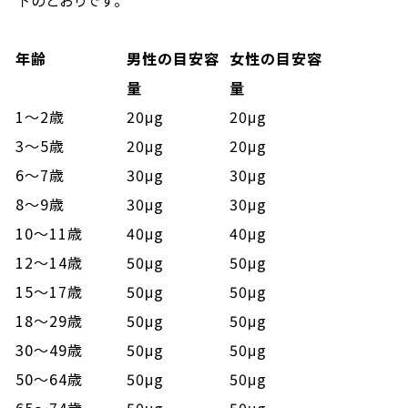
下のとおりです。
年齢
男性の目安容
女性の目安容
量
量
1～2歳
20μg
20μg
3～5歳
20μg
20μg
6～7歳
30μg
30μg
8～9歳
30μg
30μg
10～11歳
40μg
40μg
12～14歳
50μg
50μg
15～17歳
50μg
50μg
18～29歳
50μg
50μg
30～49歳
50μg
50μg
50～64歳
50μg
50μg