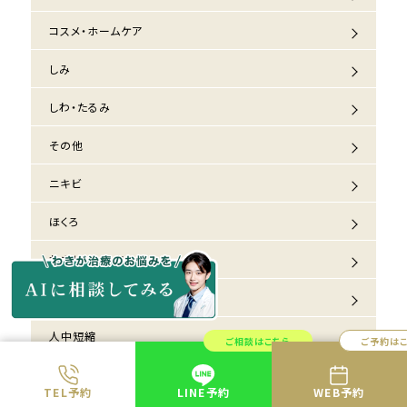
コスメ・ホームケア
しみ
しわ・たるみ
その他
ニキビ
ほくろ
わきが・多汗症
二重整形・目元のお悩み
人中短縮
ご相談はこちら
ご予約は
医療脱毛
TEL予約
LINE予約
WEB予約