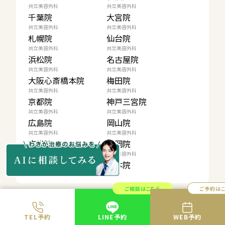
共立美容外科
共立美容外科
千葉院
大宮院
共立美容外科
共立美容外科
札幌院
仙台院
共立美容外科
共立美容外科
浜松院
名古屋院
共立美容外科
共立美容外科
大阪心斎橋本院
梅田院
共立美容外科
共立美容外科
京都院
神戸三宮院
共立美容外科
共立美容外科
広島院
岡山院
共立美容外科
共立美容外科
高松院
福岡院
共立美容外科
共立美容外科
大分院
熊本院
ご相談はこちら
ご予約は
料金表
ドクター紹介
TEL予約
LINE予約
WEB予約