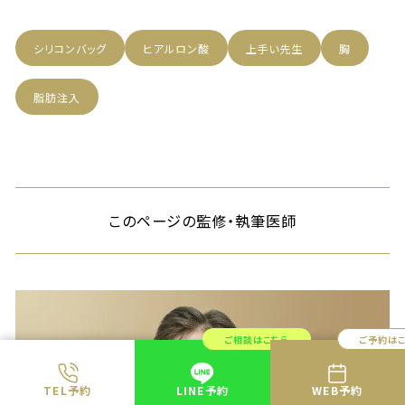
シリコンバッグ
ヒアルロン酸
上手い先生
胸
脂肪注入
このページの監修・執筆医師
ご相談はこちら
ご予約は
TEL予約
LINE予約
WEB予約