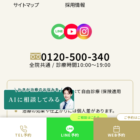
サイトマップ
採用情報
0120-500-340
全院共通 / 診療時間10:00〜19:00
当院の提供する治療はすべて自由診療（保険適用
外）です。
治療の効果や仕上がりには個人差があります。
ご相談はこちら
ご予約は
施術前には、医師による十分なカウンセリングをお
受けいただき、治療内容やリスクについてご納得の
TEL予約
LINE予約
WEB予約
上でご検討ください。