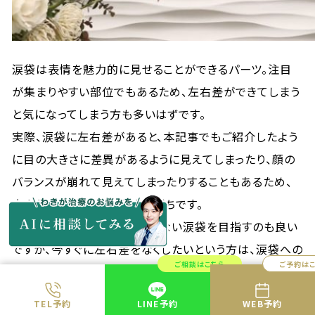
涙袋は表情を魅力的に見せることができるパーツ。注目
が集まりやすい部位でもあるため、左右差ができてしまう
と気になってしまう方も多いはずです。
実際、涙袋に左右差があると、本記事でもご紹介したよう
に目の大きさに差異があるように見えてしまったり、顔の
バランスが崩れて見えてしまったりすることもあるため、
大きなコンプレックスになりがちです。
セルフケアで地道に左右差のない涙袋を目指すのも良い
ですが、今すぐに左右差をなくしたいという方は、涙袋への
ご相談はこちら
ご予約は
ヒアルロン酸注入を検討してみてはいかがでしょうか。
ヒアルロン酸注入は注射のみで完了する比較的簡単な施
TEL予約
LINE予約
WEB予約