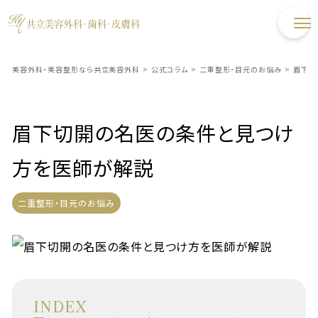
美容外科・美容整形なら共立美容外科
>
公式コラム
>
二重整形・目元のお悩み
>
眉下切
眉下切開の名医の条件と見つけ
方を医師が解説
二重整形・目元のお悩み
INDEX