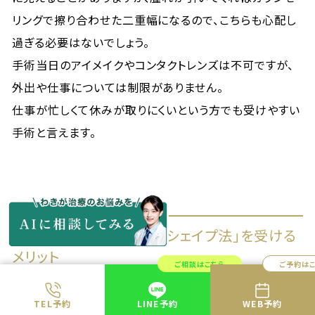
リングで擦り合わせた二重幅になるので、こちらも心配し
過ぎる必要はないでしょう。
手術当日のアイメイクやコンタクトレンズは不可ですが、
外出や仕事については制限がありません。
仕事が忙しくて休みが取りにくいという方でも受けやすい
手術と言えます。
共立美容外科で「共立式シェイプ法」を受ける
メリット
ご相談はこちら
ご予約は
「共立式シェイプ法」の主なメリットは「解剖学を熟知した
TEL予約
LINE予約
WEB予約