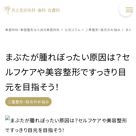
美容外科・美容整形なら共立美容外科
>
公式コラム
>
二重整形・目元のお悩み
>
まぶた
まぶたが腫れぼったい原因は？セ
ルフケアや美容整形ですっきり目
元を目指そう！
二重整形・目元のお悩み