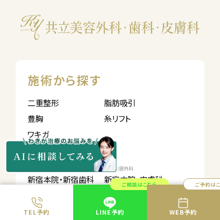
施術から探す
二重整形
脂肪吸引
豊胸
糸リフト
ワキガ
クリニック一覧
共立美容外科
共立美容外科
新宿本院・新宿歯科
新宿本院・皮膚科
ご相談はこちら
ご予約は
共立美容外科
共立美容外科
銀座院
渋谷院
共立美容外科
共立美容外科
TEL予約
LINE予約
WEB予約