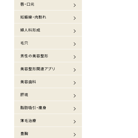
唇・口元
妊娠線・肉割れ
婦人科形成
毛穴
男性の美容整形
美容整形関連アプリ
美容歯科
肝斑
脂肪吸引・痩身
薄毛治療
豊胸