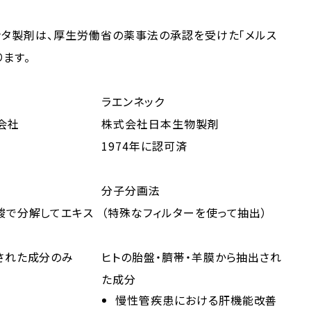
ンタ製剤は、厚生労働省の薬事法の承認を受けた「メルス
ります。
ラエンネック
会社
株式会社日本生物製剤
1974年に認可済
分子分画法
酸で分解してエキス
（特殊なフィルターを使って抽出）
された成分のみ
ヒトの胎盤・臍帯・羊膜から抽出され
た成分
慢性管疾患における肝機能改善