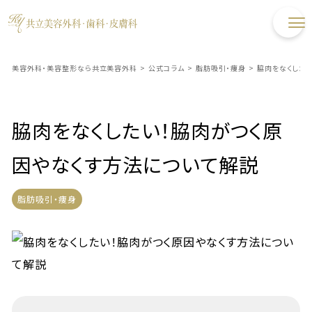
美容外科・美容整形なら共立美容外科
>
公式コラム
>
脂肪吸引・痩身
>
脇肉をなくした
脇肉をなくしたい！脇肉がつく原
因やなくす方法について解説
脂肪吸引・痩身