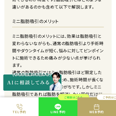
違いがあるのかも含めて以下で解説します。
ミニ脂肪吸引のメリット
ミニ脂肪吸引のメリットには、効果は脂肪吸引と
変わらないながらも、通常の脂肪吸引より手術時
間やダウンタイムが短く、悩みに対してピンポイン
トに施術できるため痛みが少ない点が挙げられ
ます。
通常の脂肪吸引ではミニ脂肪吸引ほど限定した
範囲での施術ができないため、施術時間が長くな
り、痛みも比較的大きくなりがちです。しかしミニ
脂肪吸引であれば脂肪を解消したい部位だけに
ご相談はこちら
ご予約は
直接アプローチするため施術範囲が狭く、手術時
間が約20～30分で済み、痛みもほぼありませ
TEL予約
LINE予約
WEB予約
ん。