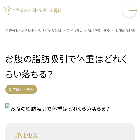
美容外科・美容整形なら共立美容外科
>
公式コラム
>
脂肪吸引・痩身
>
お腹の脂肪吸引
お腹の脂肪吸引で体重はどれく
らい落ちる？
脂肪吸引・痩身
INDEX