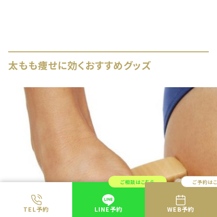
太もも痩せに効くおすすめグッズ
ご相談はこちら
ご予約は
TEL予約
LINE予約
WEB予約